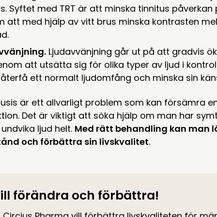
us. Syftet med TRT är att minska tinnitus påverkan p
 att med hjälp av vitt brus minska kontrasten mel
d.
vvänjning.
Ljudavvänjning går ut på att gradvis ök
enom att utsätta sig för olika typer av ljud i kontro
 återfå ett normalt ljudomfång och minska sin känsl
sis är ett allvarligt problem som kan försämra e
tion. Det är viktigt att söka hjälp om man har s
 undvika ljud helt.
Med rätt behandling kan man lä
lstånd och förbättra sin livskvalitet
.
vill förändra och förbättra!
 Circius Pharma vill förbättra livskvaliteten för mä