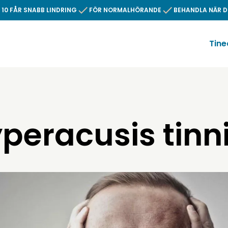
 10 FÅR SNABB LINDRING
FÖR NORMALHÖRANDE
BEHANDLA NÄR D
Tine
peracusis tinn