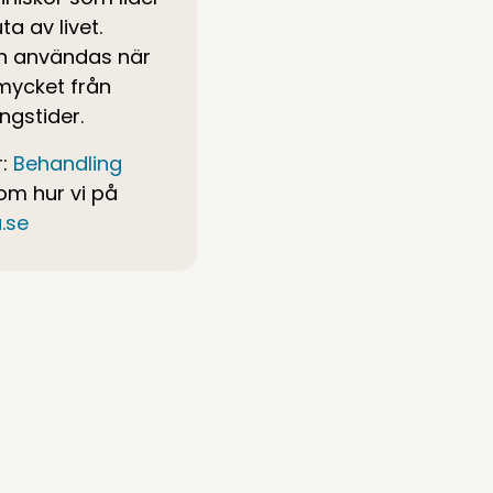
a av livet.
an användas när
 mycket från
ngstider.
r:
Behandling
 om hur vi på
.se