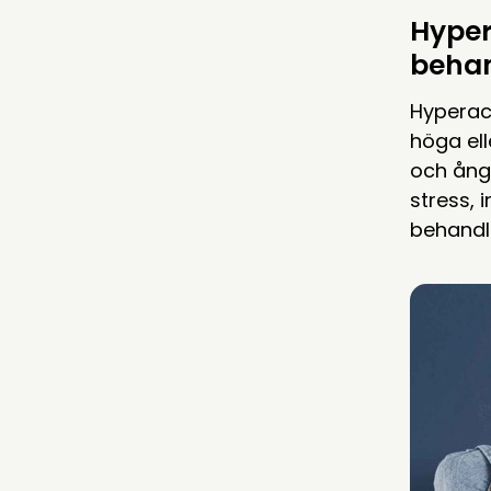
Hyper
behan
Hyperacu
höga ell
och ånge
stress, 
behandl