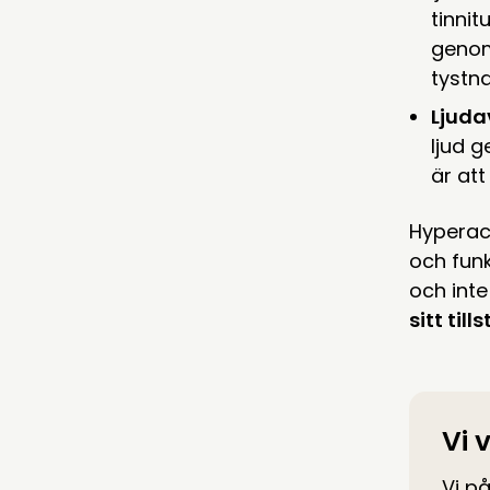
tinnit
genom
tystna
Ljuda
ljud g
är att
Hyperacu
och funk
och inte
sitt til
Vi 
Vi på