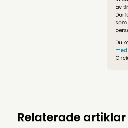
av ti
Därf
som 
perso
Du k
med 
Circ
Relaterade artiklar