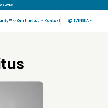
U SOVER
arity™
Om tinnitus
Kontakt
SVENSKA
itus