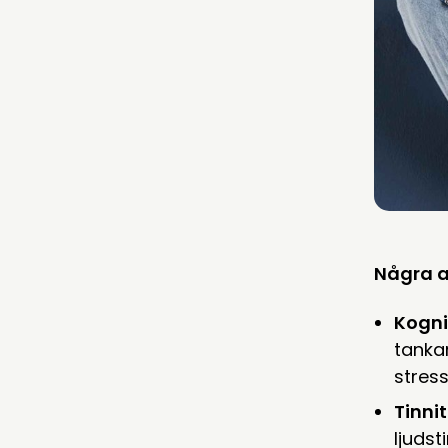
Några a
Kogni
tankar
stress
Tinni
ljudst