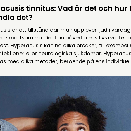
acusis tinnitus: Vad är det och hu
dla det?
sis är ett tillstånd där man upplever ljud i vard
er smärtsamma. Det kan påverka ens livskvalitet och
st. Hyperacusis kan ha olika orsaker, till exempel
infektioner eller neurologiska sjukdomar. Hyperacus
as med olika metoder, beroende på ens individuel