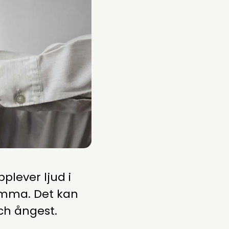
plever ljud i
amma. Det kan
och ångest.