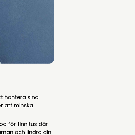
att hantera sina
ör att minska
d för tinnitus där
ärnan och lindra din