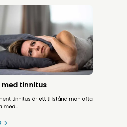
 med tinnitus
ent tinnitus är ett tillstånd man ofta
va med…
R