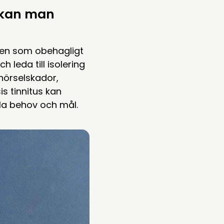
r kan man
agen som obehagligt
 leda till isolering
 hörselskador,
is tinnitus kan
la behov och mål.