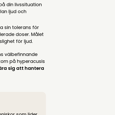
å din livssituation
lan ljud och
a sin tolerans för
llerade doser. Målet
ighet för ljud.
ns välbefinnande
ymtom på hyperacusis
ra sig att hantera
nniskor som lider