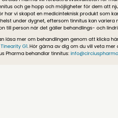
nnitus och ge hopp och möjligheter för dem att njut
ör har vi skapat en medicinteknisk produkt som k
helst under dygnet, eftersom tinnitus kan variera
n till person när det gäller behandlings- och lindri
an läsa mer om behandlingen genom att klicka hä
Tinearity G1
. Hör gärna av dig om du vill veta mer
ius Pharma behandlar tinnitus:
info@circiuspharma