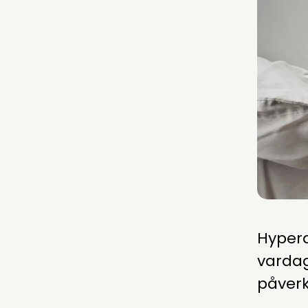
Hypera
varda
påverka