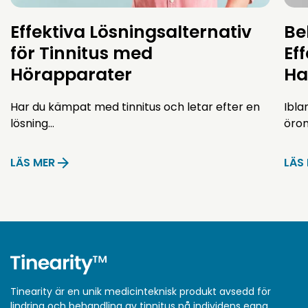
Effektiva Lösningsalternativ
Be
för Tinnitus med
Ef
Hörapparater
Ha
Har du kämpat med tinnitus och letar efter en
Ibla
lösning…
öro
LÄS MER
LÄS
Tinearity är en unik medicinteknisk produkt avsedd för
lindring och behandling av tinnitus på individens egna