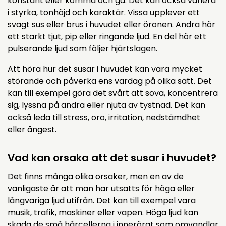
konstant eller komma och gå. Det kan också variera
i styrka, tonhöjd och karaktär. Vissa upplever ett
svagt sus eller brus i huvudet eller öronen. Andra hör
ett starkt tjut, pip eller ringande ljud. En del hör ett
pulserande ljud som följer hjärtslagen.
Att höra hur det susar i huvudet kan vara mycket
störande och påverka ens vardag på olika sätt. Det
kan till exempel göra det svårt att sova, koncentrera
sig, lyssna på andra eller njuta av tystnad. Det kan
också leda till stress, oro, irritation, nedstämdhet
eller ångest.
Vad kan orsaka att det susar i huvudet?
Det finns många olika orsaker, men en av de
vanligaste är att man har utsatts för höga eller
långvariga ljud utifrån. Det kan till exempel vara
musik, trafik, maskiner eller vapen. Höga ljud kan
skada de små hårcellerna i innerörat som omvandlar