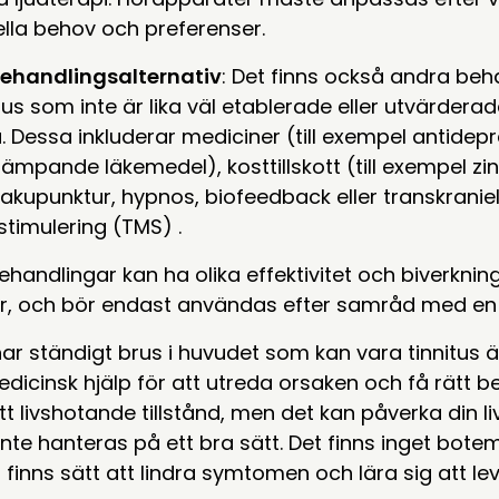
ella behov och preferenser.
ehandlingsalternativ
: Det finns också andra beh
itus som inte är lika väl etablerade eller utvärder
Dessa inkluderar mediciner (till exempel antidepre
mpande läkemedel), kosttillskott (till exempel zin
 akupunktur, hypnos, biofeedback eller transkraniel
timulering (TMS) .
handlingar kan ha olika effektivitet och biverkning
r, och bör endast användas efter samråd med en 
r ständigt brus i huvudet som kan vara tinnitus är 
dicinsk hjälp för att utreda orsaken och få rätt be
ett livshotande tillstånd, men det kan påverka din li
nte hanteras på ett bra sätt. Det finns inget boteme
finns sätt att lindra symtomen och lära sig att le