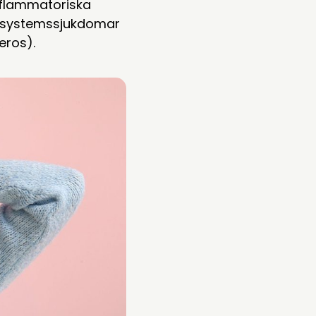
inflammatoriska
ervsystemssjukdomar
eros).