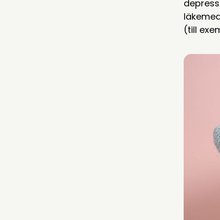
depressi
läkemede
(till ex