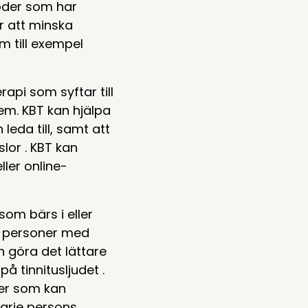
toder som har
r att minska
m till exempel
api som syftar till
em. KBT kan hjälpa
leda till, samt att
lor . KBT kan
ller online-
som bärs i eller
pa personer med
 göra det lättare
 tinnitusljudet .
er som kan
arje persons