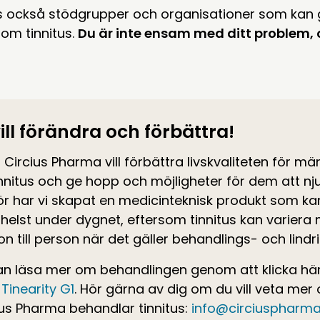
ns också stödgrupper och organisationer som kan 
om tinnitus.
Du är inte ensam med ditt problem, o
vill förändra och förbättra!
 Circius Pharma vill förbättra livskvaliteten för mä
nnitus och ge hopp och möjligheter för dem att njut
ör har vi skapat en medicinteknisk produkt som k
helst under dygnet, eftersom tinnitus kan variera
n till person när det gäller behandlings- och lindri
an läsa mer om behandlingen genom att klicka hä
Tinearity G1
. Hör gärna av dig om du vill veta mer
ius Pharma behandlar tinnitus:
info@circiuspharma