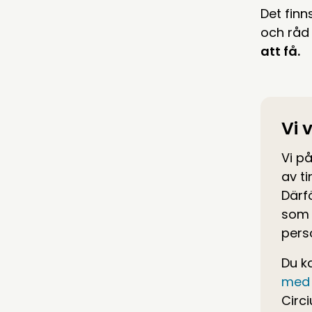
Det fin
och råd 
att få.
Vi 
Vi på
av ti
Därf
som 
perso
Du k
med 
Circ