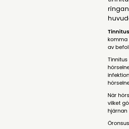
ringan
huvud
Tinnitu
komma o
av befol
Tinnitus
hörselne
infektio
hörselne
När hörs
vilket gö
hjärnan
Öronsus