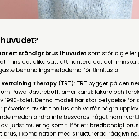
i huvudet?
ar ett ständigt brus i huvudet
som stör dig eller
itet finns det olika sätt att hantera det och minsk
gaste behandlingsmetoderna för tinnitus är:
s Retraining Therapy
(TRT): TRT bygger på den neu
om Pawel Jastreboff, amerikansk läkare och forsk
v 1990-talet. Denna modell har stor betydelse för 
r påverkas av sin tinnitus och varför några uppl
nde medan andra inte besväras något nämnvärt.
av ljudstimulering som tillför ett bredbandigt brus
itt brus, i kombination med strukturerad rådgivning