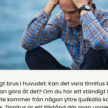
gt brus i huvudet: Kan det vara tinnitus
n göra åt det? Om du hör ett ständigt 
te kommer från någon yttre ljudkälla k
us. Tinnitus är ett tillstånd där man uppl