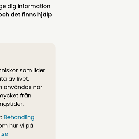
ge dig information
ch det finns hjälp
nniskor som lider
a av livet.
an användas när
 mycket från
ngstider.
r:
Behandling
 om hur vi på
.se