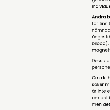
individu
Andra b
för tinn
nämnda. 
ångestdä
biloba),
magnets
Dessa be
persone
Om du ha
söker me
är inte 
om det i
men det 