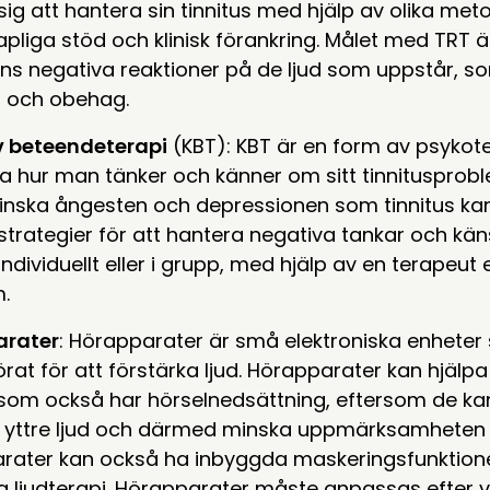
 sig att hantera sin tinnitus med hjälp av olika me
pliga stöd och klinisk förankring. Målet med TRT ä
s negativa reaktioner på de ljud som uppstår, so
on och obehag.
v beteendeterapi
(KBT): KBT är en form av psykoter
a hur man tänker och känner om sitt tinnitusprobl
 minska ångesten och depressionen som tinnitus kan 
 strategier för att hantera negativa tankar och käns
individuellt eller i grupp, med hjälp av en terapeut e
.
arater
: Hörapparater är små elektroniska enheter 
at för att förstärka ljud. Hörapparater kan hjäl
 som också har hörselnedsättning, eftersom de kan
 yttre ljud och därmed minska uppmärksamheten på
rater kan också ha inbyggda maskeringsfunktion
a ljudterapi. Hörapparater måste anpassas efter v