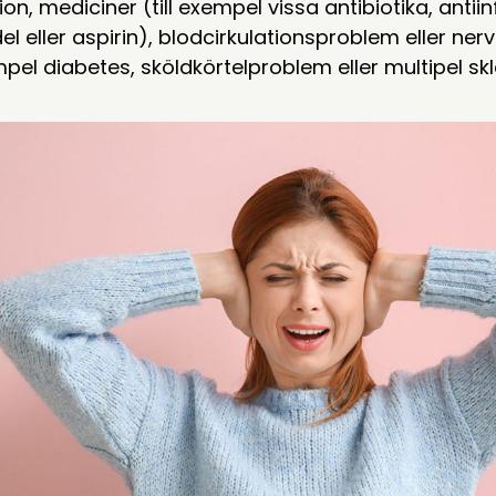
on, mediciner (till exempel vissa antibiotika, anti
l eller aspirin), blodcirkulationsproblem eller n
empel diabetes, sköldkörtelproblem eller multipel skl