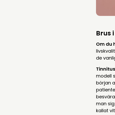
Brus 
Om du h
livskval
de vanli
Tinnitu
modell s
början a
patiente
besvära
man sig 
kallat v