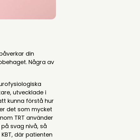
 påverkar din
a obehaget. Några av
rofysiologiska
are, utvecklade i
att kunna förstå hur
ever det som mycket
Inom TRT använder
 på svag nivå, så
, KBT, där patienten