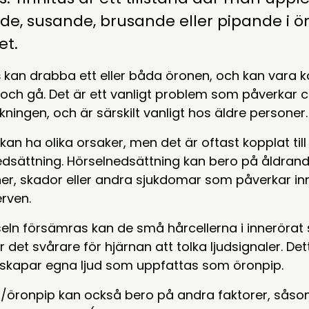
de, susande, brusande eller pipande i ör
et.
s
kan drabba ett eller båda öronen, och kan vara ko
ch gå. Det är ett vanligt problem som påverkar c
kningen, och är särskilt vanligt hos äldre personer.
 kan ha olika orsaker, men det är oftast kopplat ti
dsättning. Hörselnedsättning kan bero på åldrande
ner, skador eller andra sjukdomar som påverkar inn
rven.
eln försämras kan de små hårcellerna i innerörat 
r det svårare för hjärnan att tolka ljudsignaler. Dett
 skapar egna ljud som uppfattas som öronpip.
/öronpip kan också bero på andra faktorer, såsom