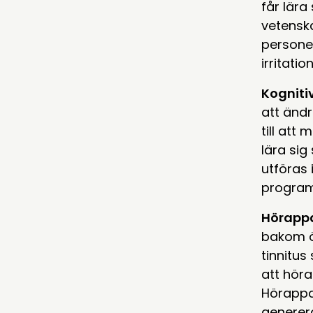
får lära
vetenska
personen
irritati
Kogniti
att ändr
till att
lära sig
utföras 
program
Hörapp
bakom ör
tinnitus
att höra
Hörappa
generer