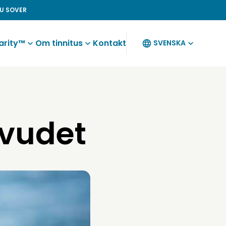
U SOVER
arity™
Om tinnitus
Kontakt
SVENSKA
uvudet