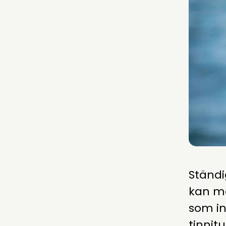
Ständi
kan ma
som in
tinnit