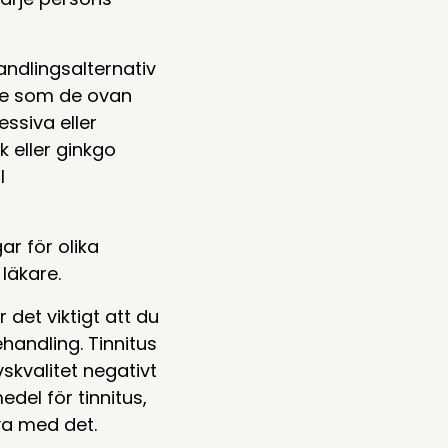
andlingsalternativ
ade som de ovan
ssiva eller
k eller ginkgo
l
ar för olika
läkare.
det viktigt att du
handling. Tinnitus
vskvalitet negativt
del för tinnitus,
va med det.