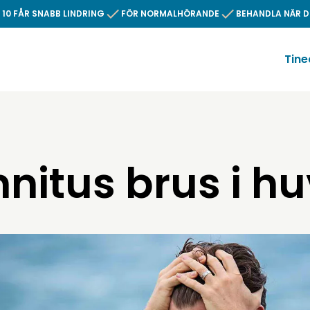
 10 FÅR SNABB LINDRING
FÖR NORMALHÖRANDE
BEHANDLA NÄR D
Tine
nnitus brus i h