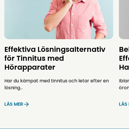
Effektiva Lösningsalternativ
Be
för Tinnitus med
Ef
Hörapparater
Ha
Har du kämpat med tinnitus och letar efter en
Ibla
lösning…
öro
LÄS MER
LÄS