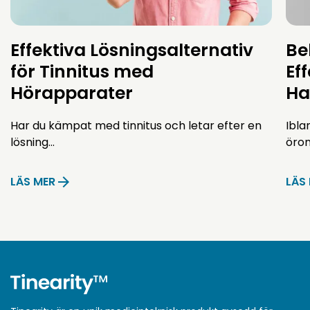
Effektiva Lösningsalternativ
Be
för Tinnitus med
Ef
Hörapparater
Ha
Har du kämpat med tinnitus och letar efter en
Ibla
lösning…
öro
LÄS MER
LÄS