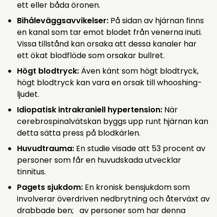
ett eller båda öronen.
Bihåleväggsavvikelser:
På sidan av hjärnan finns
en kanal som tar emot blodet från venerna inuti.
Vissa tillstånd kan orsaka att dessa kanaler har
ett ökat blodflöde som orsakar bullret.
Högt blodtryck:
Även känt som högt blodtryck,
högt blodtryck kan vara en orsak till whooshing-
ljudet.
Idiopatisk intrakraniell hypertension:
När
cerebrospinalvätskan byggs upp runt hjärnan kan
detta sätta press på blodkärlen.
Huvudtrauma:
En studie visade att 53 procent av
personer som får en huvudskada utvecklar
tinnitus.
Pagets sjukdom:
En kronisk bensjukdom som
involverar överdriven nedbrytning och återväxt av
drabbade ben; av personer som har denna