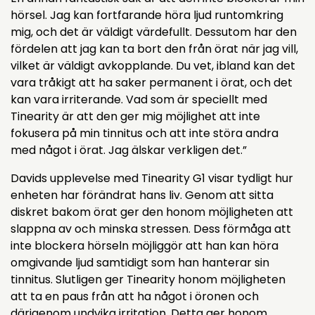
hörsel. Jag kan fortfarande höra ljud runtomkring
mig, och det är väldigt värdefullt. Dessutom har den
fördelen att jag kan ta bort den från örat när jag vill,
vilket är väldigt avkopplande. Du vet, ibland kan det
vara tråkigt att ha saker permanent i örat, och det
kan vara irriterande. Vad som är speciellt med
Tinearity är att den ger mig möjlighet att inte
fokusera på min tinnitus och att inte störa andra
med något i örat. Jag älskar verkligen det.”
Davids upplevelse med Tinearity G1 visar tydligt hur
enheten har förändrat hans liv. Genom att sitta
diskret bakom örat ger den honom möjligheten att
slappna av och minska stressen. Dess förmåga att
inte blockera hörseln möjliggör att han kan höra
omgivande ljud samtidigt som han hanterar sin
tinnitus. Slutligen ger Tinearity honom möjligheten
att ta en paus från att ha något i öronen och
därigenom undvika irritation. Detta ger honom